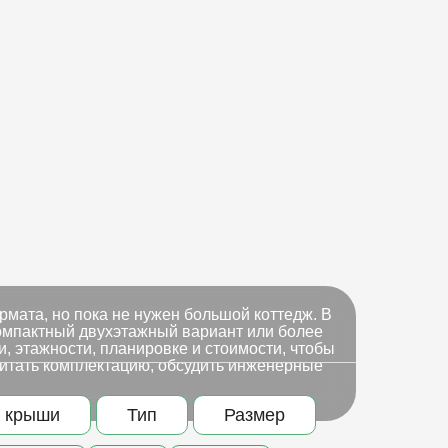
мата, но пока не нужен большой коттедж. В
омпактный двухэтажный вариант или более
, этажности, планировке и стоимости, чтобы
читать комплектацию, обсудить инженерные
 крыши
Тип
Размер