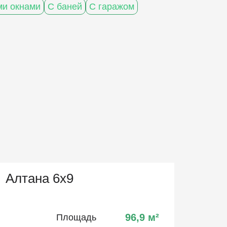
и окнами
С баней
С гаражом
Алтана 6х9
96,9
м²
Площадь