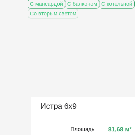
С мансардой
С балконом
С котельной
Со вторым светом
Истра 6х9
81,68
м²
Площадь