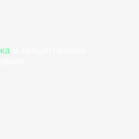
жа
и кредитование
овиях