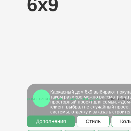
6х9
Каркасный дом 6х9 выбирают покупа
таком размере можно рассматривать
ДОМ СТРОЙ СЕРВИС
>
КАРКАСНЫЕ ДОМА
>
КАРКАСНЫЕ Д
просторный проект для семьи. «Дом
клиент выбрал не случайный проект,
системы, отделку и заказать строите
Дополнения
Стиль
Кол