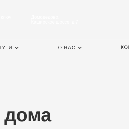
 ключ
Домодедово,
Каширское шоссе, д.7
КО
ЛУГИ
О НАС
 дома