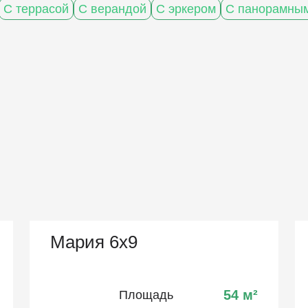
С террасой
С верандой
С эркером
С панорамным
Мария 6х9
54
м²
Площадь