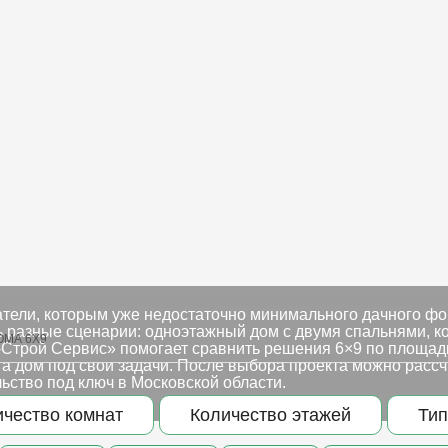
тели, которым уже недостаточно минимального дачного фор
 разные сценарии: одноэтажный дом с двумя спальнями, к
ОМА 6Х9
-Строй Сервис» помогает сравнить решения 6×9 по площади
 а дом под свои задачи. После выбора проекта можно расс
льство под ключ в Московской области.
ичество комнат
Количество этажей
Тип