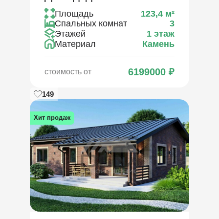
Площадь
123,4
м²
Спальных комнат
3
Этажей
1 этаж
Материал
Камень
6199000
₽
стоимость от
149
Хит продаж