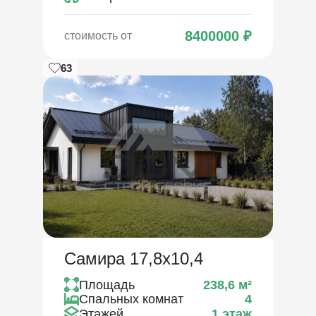
8400000
₽
стоимость от
63
Самира 17,8х10,4
Площадь
238,6
м²
Спальных комнат
4
Этажей
1 этаж