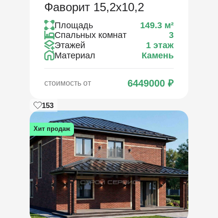
Фаворит 15,2х10,2
Площадь
149.3
м²
Спальных комнат
3
Этажей
1 этаж
Материал
Камень
6449000
₽
стоимость от
153
Хит продаж