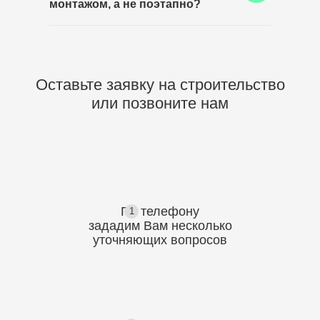
точного расчета перепадов, чтобы
монтажом, а не поэтапно?
конструкция оставалась прочной и визуально
Такой вариант особенно удобен, когда
аккуратной.
требуется строительство заборов частных
домов под ключ, поскольку единый подрядчик
отвечает за замеры, подбор материалов,
Оставьте заявку на строительство
установку и итоговое качество готового
или позвоните нам
ограждения.
По телефону
1
зададим Вам несколько
уточняющих
вопросов