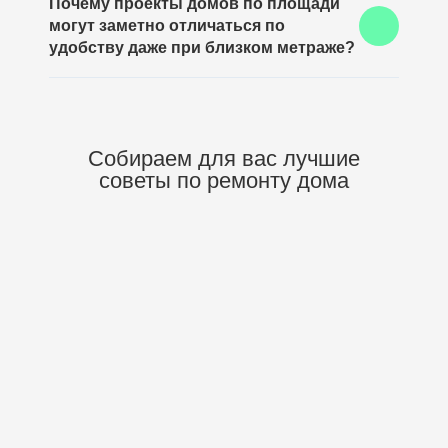
Почему проекты домов по площади
по площади заказать более осознанно, заранее
могут заметно отличаться по
понимая, сколько пространства действительно
нужно для комфортного проживания без переплаты
удобству даже при близком метраже?
за лишние квадратные метры.
Во многом это зависит от того, как выполнен подбор
проектов домов по площади, потому что одинаковая
площадь может по-разному распределяться между
жилыми комнатами, общей зоной, санузлами и
Собираем для вас
лучшие
хозяйственными помещениями.
советы по ремонту дома