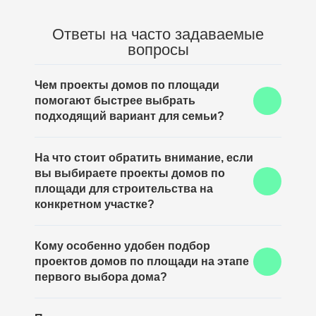
Ответы на часто задаваемые
вопросы
Чем проекты домов по площади
помогают быстрее выбрать
подходящий вариант для семьи?
Подбор проектов домов по площади позволяет
На что стоит обратить внимание, если
сразу отсечь слишком маленькие или, наоборот,
вы выбираете проекты домов по
избыточно большие решения и сосредоточиться на
тех вариантах, которые действительно подходят по
площади для строительства на
образу жизни, составу семьи и будущим задачам.
конкретном участке?
В таком случае проекты домов по площади с
Кому особенно удобен подбор
ценами лучше оценивать не только по метражу, но и
проектов домов по площади на этапе
по планировке, этажности, пятну застройки и тому,
насколько выбранный дом подходит под форму
первого выбора дома?
участка и предполагаемый бюджет.
Такой подход полезен тем, кто хочет проекты домов