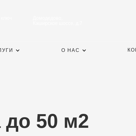
 ключ
Домодедово,
Каширское шоссе, д.7
КО
ЛУГИ
О НАС
 до 50 м2