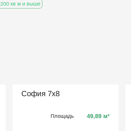
200 кв м и выше
София 7х8
49,89
м²
Площадь