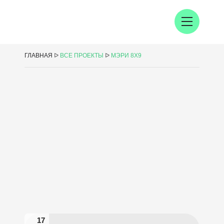
ГЛАВНАЯ
ᐅ
ВСЕ ПРОЕКТЫ
ᐅ
МЭРИ 8Х9
17
17