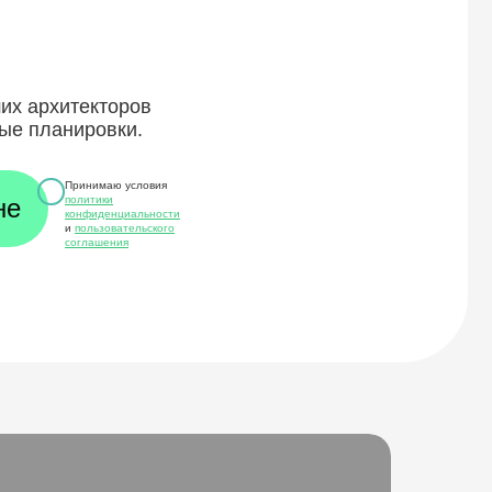
ших архитекторов
ые планировки.
Принимаю условия
политики
конфиденциальности
и
пользовательского
соглашения