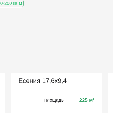
0-200 кв м
Есения 17,6х9,4
225
м²
Площадь