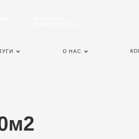
 ключ
Домодедово,
Каширское шоссе, д.7
КО
ЛУГИ
О НАС
00м2