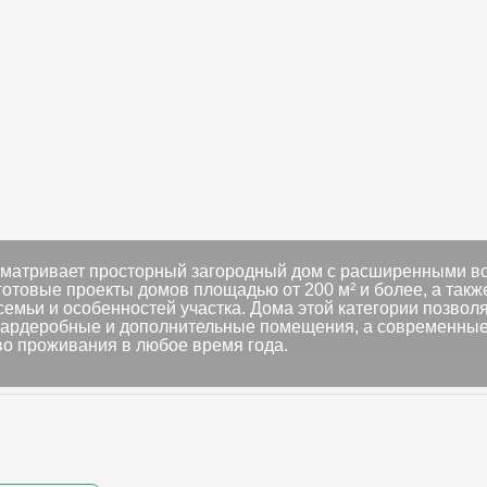
ссматривает просторный загородный дом с расширенными в
отовые проекты домов площадью от 200 м² и более, а та
семьи и особенностей участка. Дома этой категории позвол
гардеробные и дополнительные помещения, а современные
во проживания в любое время года.