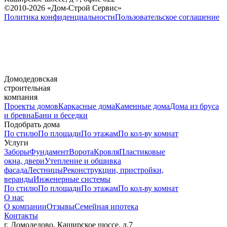
©2010-2026 «Дом-Строй Сервис»
Политика конфиденциальности
Пользовательское соглашение
Домодедовская
строительная
компания
Проекты домов
Каркасные дома
Каменные дома
Дома из бруса
и бревна
Бани и беседки
Подобрать дома
По стилю
По площади
По этажам
По кол-ву комнат
Услуги
Заборы
Фундамент
Ворота
Кровля
Пластиковые
окна, двери
Утепление и обшивка
фасада
Лестницы
Реконструкции, пристройки,
веранды
Инженерные системы
По стилю
По площади
По этажам
По кол-ву комнат
О нас
О компании
Отзывы
Семейная ипотека
Контакты
г. Домодедово, Каширское шоссе, д.7