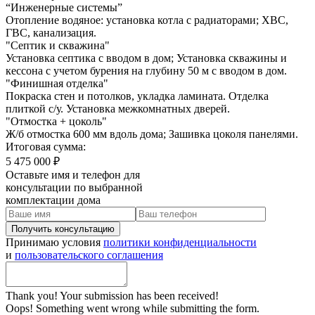
“Инженерные системы”
Отопление водяное: установка котла с радиаторами; ХВС,
ГВС, канализация.
"Септик и скважина"
Установка септика с вводом в дом; Установка скважины и
кессона с учетом бурения на глубину 50 м с вводом в дом.
"Финишная отделка"
Покраска стен и потолков, укладка ламината. Отделка
плиткой с/у. Установка межкомнатных дверей.
"Отмостка + цоколь"
Ж/б отмостка 600 мм вдоль дома; Зашивка цоколя панелями.
Итоговая сумма:
5 475 000 ₽
Оставьте имя и телефон для
консультации по выбранной
комплектации дома
Принимаю условия
политики конфиденциальности
и
пользовательского соглашения
Thank you! Your submission has been received!
Oops! Something went wrong while submitting the form.