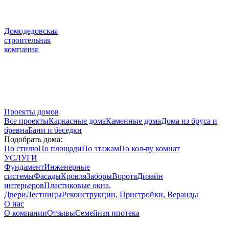
Домодедовская
строительная
компания
Проекты домов
Все проекты
Каркасные дома
Каменные дома
Дома из бруса и
бревна
Бани и беседки
Подобрать дома:
По стилю
По площади
По этажам
По кол-ву комнат
УСЛУГИ
Фундамент
Инженерные
системы
Фасады
Кровля
Заборы
Ворота
Дизайн
интерьеров
Пластиковые окна,
Двери
Лестницы
Реконструкции, Пристройки, Веранды
О нас
О компании
Отзывы
Семейная ипотека