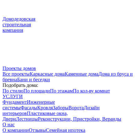
Домодедовская
строительная
компания
Проекты домов
Все проекты
Каркасные дома
Каменные дома
Дома из бруса и
бревна
Бани и беседки
Подобрать дома:
По стилю
По площади
По этажам
По кол-ву комнат
УСЛУГИ
Фундамент
Инженерные
системы
Фасады
Кровля
Заборы
Ворота
Дизайн
интерьеров
Пластиковые окна,
Двери
Лестницы
Реконструкции, Пристройки, Веранды
О нас
О компании
Отзывы
Семейная ипотека