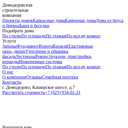
Домодедовская
строительная
компания
Проекты домов
Каркасные дома
Каменные дома
Дома из бруса
и бревна
Бани и беседки
Подобрать дома
По стилю
По площади
По этажам
По кол-ву комнат
Услуги
Заборы
Фундамент
Ворота
Кровля
Пластиковые
окна, двери
Утепление и обшивка
фасада
Лестницы
Реконструкции, пристройки,
веранды
Инженерные системы
По стилю
По площади
По этажам
По кол-ву комнат
О нас
О компании
Отзывы
Семейная ипотека
Контакты
г. Домодедово, Каширское шоссе, д.7
Рассчитать стоимость
+7 (925) 934-02-21
Напишите нам,