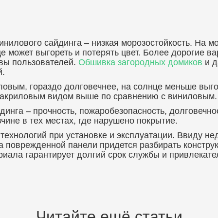
инилового сайдинга – низкая морозостойкость. На м
це может выгореть и потерять цвет. Более дорогие в
ывы пользователей.
Обшивка загородных домиков
и д
й.
ловым, гораздо долговечнее, на солнце меньше выг
 акриловым видом выше по сравнению с виниловым.
инга – прочность, пожаробезопасность, долговечнос
ине в тех местах, где нарушено покрытие.
технологий при установке и эксплуатации. Ввиду н
та поврежденной панели придется разбирать констр
риала гарантирует долгий срок службы и привлекат
Читайте ещё статьи