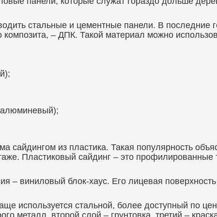
овые панели, которые служат гораздо дольше дерев
водить стальные и цементные панели. В последние г
 композита, – ДПК. Такой материал можно использов
й);
, алюминевый);
ма сайдингом из пластика. Такая популярность объя
таже. Пластиковый сайдинг – это профилированные 
я – виниловый блок-хаус. Его лицевая поверхность
чаще используется стальной, более доступный по цен
рого металл, второй слой – грунтовка, третий – кра