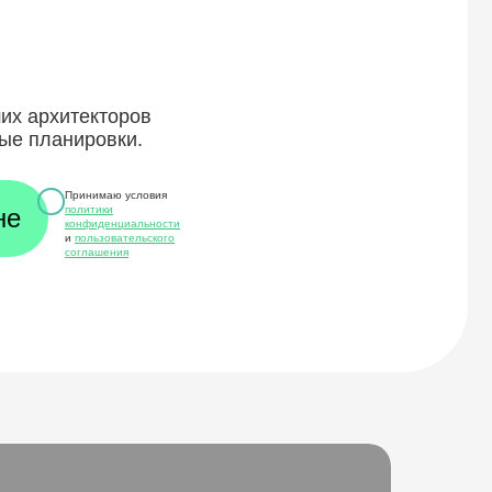
ших архитекторов
ые планировки.
Принимаю условия
политики
конфиденциальности
и
пользовательского
соглашения