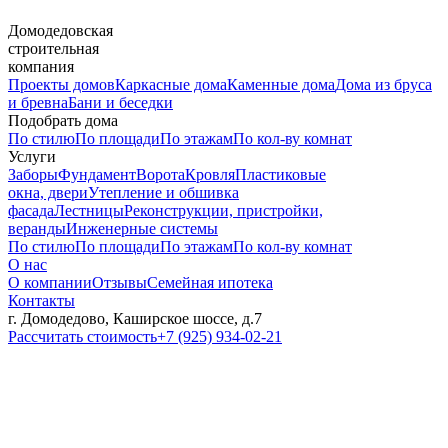
Домодедовская
строительная
компания
Проекты домов
Каркасные дома
Каменные дома
Дома из бруса
и бревна
Бани и беседки
Подобрать дома
По стилю
По площади
По этажам
По кол-ву комнат
Услуги
Заборы
Фундамент
Ворота
Кровля
Пластиковые
окна, двери
Утепление и обшивка
фасада
Лестницы
Реконструкции, пристройки,
веранды
Инженерные системы
По стилю
По площади
По этажам
По кол-ву комнат
О нас
О компании
Отзывы
Семейная ипотека
Контакты
г. Домодедово, Каширское шоссе, д.7
Рассчитать стоимость
+7 (925) 934-02-21