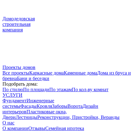
Домодедовская
строительная
компания
Проекты домов
Все проекты
Каркасные дома
Каменные дома
Дома из бруса и
бревна
Бани и беседки
Подобрать дома:
По стилю
По площади
По этажам
По кол-ву комнат
УСЛУГИ
Фундамент
Инженерные
системы
Фасады
Кровля
Заборы
Ворота
Дизайн
интерьеров
Пластиковые окна,
Двери
Лестницы
Реконструкции, Пристройки, Веранды
О нас
О компании
Отзывы
Семейная ипотека