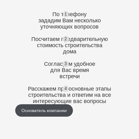
обоймой. Перед монтажом бетонных свай в
этом случае обязательно делают
обследование старого основания — иначе
По телефону
1
нагрузка распределится неравномерно и
зададим Вам несколько
уточняющих
вопросов
просадка вернётся через несколько сезонов.
Посчитаем предварительную
2
стоимость
строительства
дома
Согласуем
удобное
3
для Вас
время
встречи
Расскажем про основные этапы
4
строительства
и ответим на все
интересующие вас вопросы
Основатель компании