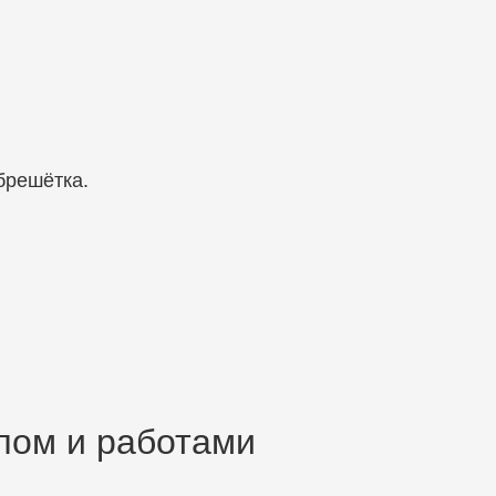
брешётка.
лом и работами