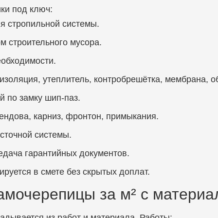
ики под ключ:
я стропильной системы.
м строительного мусора.
еобходимости.
оизоляция, утеплитель, контробрешётка, мембрана, о
 по замку шип-паз.
ендова, карниз, фронтон, примыкания.
сточной системы.
едача гарантийных документов.
ируется в смете без скрытых доплат.
амочерепицы за м² с материа
адывается из работ и материала. Работы: