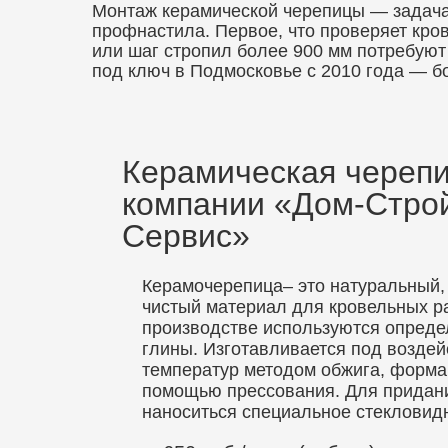
Монтаж керамической черепицы — задача с
профнастила. Первое, что проверяет кро
или шаг стропил более 900 мм потребую
под ключ в Подмосковье с 2010 года — б
Керамическая черепи
компании «Дом-Стро
Сервис»
Керамочерепица– это натуральный,
чистый материал для кровельных ра
производстве используются опред
глины. Изготавливается под возде
температур методом обжига, форма
помощью прессования. Для придани
наноситься специальное стекловид