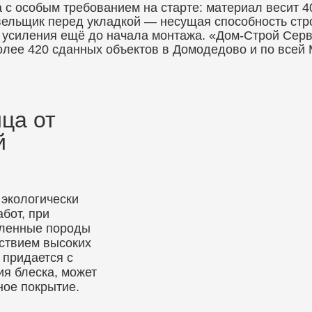
 особым требованием на старте: материал весит 40–5
вельщик перед укладкой — несущая способность стр
т усиления ещё до начала монтажа. «Дом-Строй Сер
олее 420 сданных объектов в Домодедово и по всей 
ца от
й
 экологически
бот, при
еленные породы
йствием высоких
 придается с
я блеска, может
ное покрытие.