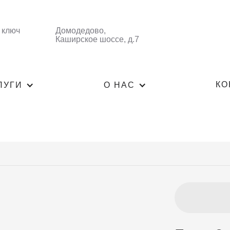
 ключ
Домодедово,
Каширское шоссе, д.7
КО
ЛУГИ
О НАС