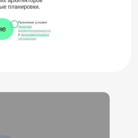
ших архитекторов
ые планировки.
Принимаю условия
политики
конфиденциальности
и
пользовательского
соглашения