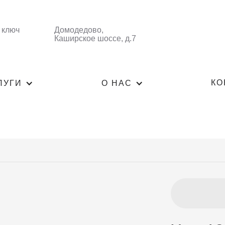
 ключ
Домодедово,
Каширское шоссе, д.7
КО
ЛУГИ
О НАС