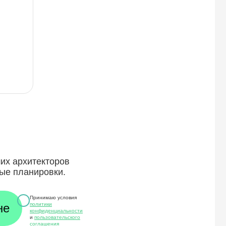
ших архитекторов
ые планировки.
Принимаю условия
политики
конфиденциальности
и
пользовательского
соглашения