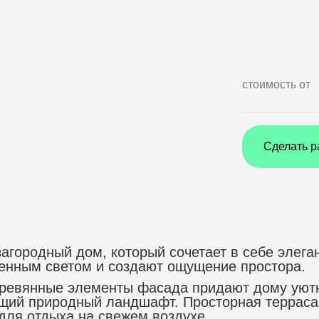
стоимость от
Сделать р
агородный дом, который сочетает в себе элега
венным светом и создают ощущение простора.
еревянные элементы фасада придают дому уютн
щий природный ландшафт. Просторная терраса
для отдыха на свежем воздухе.