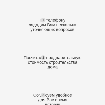
По телефону
1
зададим Вам несколько
уточняющих
вопросов
Посчитаем предварительную
2
стоимость
строительства
дома
Согласуем
удобное
3
для Вас
время
встречи