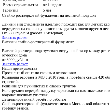
Время строительства
от 1 недели
Гарантия
5 лет
Свайно-ростверковый фундамент на песчаной подушке
Данный вид фундамента идеально подходит как для легких кар
передается на сваи, а пучинистость грунта компенсируется пе
От 3500 руб/п.м (работа + материал)
Заказать расчет
Висячий свайно-ростверковый фундамент
Висячий ростверк подразумевает воздушный зазор между релье
отмостки дома
от 3000 руб/п.м
Заказать расчет
Наши преимущества
Профильный опыт по свайным основаниям
Компания работает в МО с 2010 года, в портфеле свыше 420 о
строений.
Решение для пучинистых и слабых грунтов
Конструкция передаёт нагрузку через сваи на плотные слои н
водонасыщенных участках.
Детализированный расчёт по работам
Свайно-ростверковый фундамент цена в Московской области зак
графику этапов.