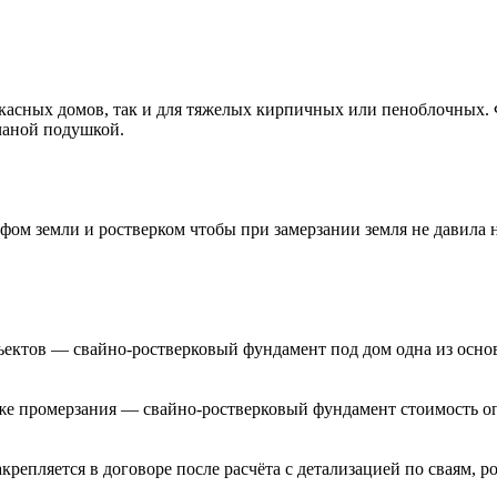
касных домов, так и для тяжелых кирпичных или пеноблочных. 
счаной подушкой.
фом земли и ростверком чтобы при замерзании земля не давила 
бъектов — свайно-ростверковый фундамент под дом одна из осно
иже промерзания — свайно-ростверковый фундамент стоимость о
репляется в договоре после расчёта с детализацией по сваям, р