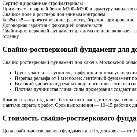
Сертифицированные стройматериалы
Применяем товарный бетон М200–М300 и арматуру заводского 
Свайное поле и ростверк под единым контролем
Берём всё — проектирование, разметку, бурение, армирование,
Договорная гарантия с фиксацией обязательств
Свайно-ростверковый фундамент для дома по цене включает га
отделку.
Свайно-ростверковый фундамент для д
Свайно-ростверковый фундамент под ключ в Московской облас
Грунт участка — суглинок, торфяник или плывун: верхние
Перепад рельефа от 1 м и более: ленточный фундамент п
Высокий уровень подземных вод: плита или лента оказал
Плотная пучинистая глина: силы промерзания создают да
Комплекс услуг под ключ: бесплатный выезд инженера, геологи
с актами скрытых работ. Срок выполнения — 10–15 рабочих дне
Стоимость свайно-ростверкового фунда
Цена свайно-ростверкового фундамента в Подмосковье — от 3 00