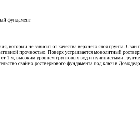
вый фундамент
я, который не зависит от качества верхнего слоя грунта. Сва
ативной прочностью. Поверх устраивается монолитный ростверк
фа от 1 м, высоким уровнем грунтовых вод и пучинистыми грунт
льство свайно-ростверкового фундамента под ключ в Домодедов