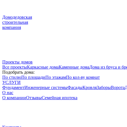
Домодедовская
строительная
компания
Проекты домов
Все проекты
Каркасные дома
Каменные дома
Дома из бруса и бр
Подобрать дома:
По стилю
По площади
По этажам
По кол-ву комнат
УСЛУГИ
Фундамент
Инженерные системы
Фасады
Кровля
Заборы
Ворота
Д
О нас
О компании
Отзывы
Семейная ипотека