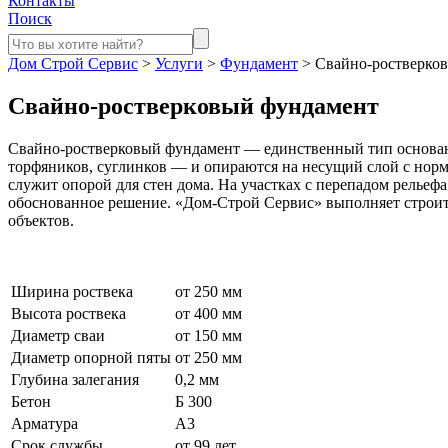
Контакты
Поиск
Дом Строй Сервис
>
Услуги
>
Фундамент
>
Свайно-ростверко
Свайно-ростверковый фундамент
Свайно-ростверковый фундамент — единственный тип основани
торфяников, суглинков — и опираются на несущий слой с норм
служит опорой для стен дома. На участках с перепадом релье
обоснованное решение. «Дом-Строй Сервис» выполняет строите
объектов.
Ширина роствека
от 250 мм
Высота роствека
от 400 мм
Диаметр сваи
от 150 мм
Диаметр опорной пяты
от 250 мм
Глубина залегания
0,2 мм
Бетон
Б 300
Арматура
А3
Срок службы
от 99 лет