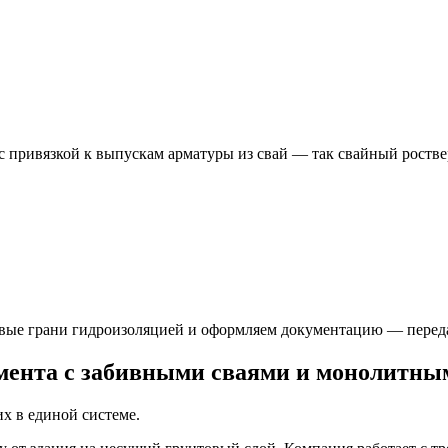
привязкой к выпускам арматуры из свай — так свайный роствер
вые грани гидроизоляцией и оформляем документацию — передаё
амента с забивными сваями и монолитны
х в единой системе.