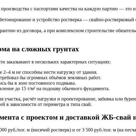
производства с паспортами качества на каждую партию — это 
 бетонирование и устройство ростверка — свайно-ростверковый 
рантию из договора, а при комплексном строительстве обязате
ома на сложных грунтах
ти заказывают в нескольких характерных ситуациях:
 2–4 м не способны нести нагрузку от здания.
отребовал бы огромных объёмов земляных работ.
ись бы в зоне постоянного подмыва.
вление до 15 т/м² на подошву обычного фундамента.
я участка, расчёт нагрузки и проектирование, забивка или буре
й в зависимости от периметра и типа свай.
мента с проектом и доставкой ЖБ-свай 
0 руб./пог. м (висячий ростверк) и от 3 500 руб./пог. м (на пе