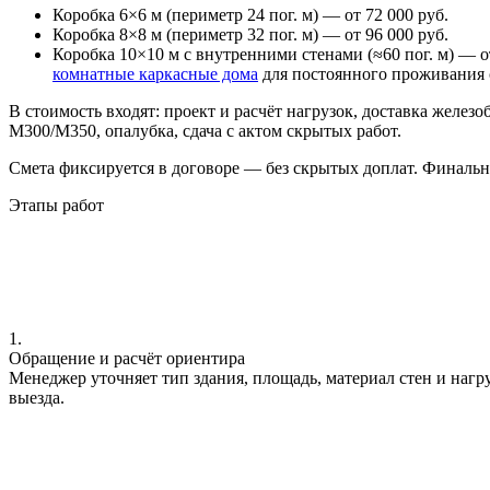
Коробка 6×6 м (периметр 24 пог. м) — от 72 000 руб.
Коробка 8×8 м (периметр 32 пог. м) — от 96 000 руб.
Коробка 10×10 м с внутренними стенами (≈60 пог. м) — 
комнатные каркасные дома
для постоянного проживания 
В стоимость входят: проект и расчёт нагрузок, доставка желез
М300/М350, опалубка, сдача с актом скрытых работ.
Смета фиксируется в договоре — без скрытых доплат. Финальна
Этапы работ
1.
Обращение и расчёт ориентира
Менеджер уточняет тип здания, площадь, материал стен и наг
выезда.