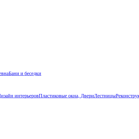
евна
Бани и беседки
изайн интерьеров
Пластиковые окна, Двери
Лестницы
Реконстру