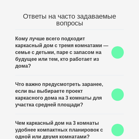
Ответы на часто задаваемые
вопросы
Кому лучше всего подходит
каркасный дом с тремя комнатами —
семье с детьми, паре с запасом на
будущее или тем, кто работает из
дома?
Такой формат удобен, когда нужно разделить
Что важно предусмотреть заранее,
пространство на приватные комнаты и при этом
если вы выбираете проект
сохранить полноценную общую зону для всей
семьи. Поэтому каркасный трёхкомнатный дом
каркасного дома на 3 комнаты для
часто выбирают как универсальный вариант для
участка средней площади?
постоянного проживания.
Лучше сразу оценить, как расположены спальни,
Чем каркасный дом на 3 комнаты
хватает ли мест хранения, удобно ли организована
удобнее компактных планировок с
дневная зона и не теряется ли полезная площадь в
коридорах. Именно поэтому проект каркасного дома
одной или двумя комнатами?