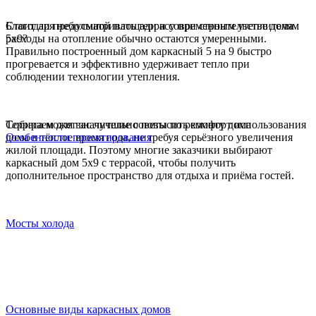
Благодаря небольшой площади и современным утеплителям
Стоит ли предусматривать террасу при строительстве дома
расходы на отопление обычно остаются умеренными.
5х9?
Правильно построенный дом каркасный 5 на 9 быстро
прогревается и эффективно удерживает тепло при
соблюдении технологии утепления.
Терраса может значительно повысить комфорт использования
Собираем для вас
лучшие советы по ремонту дома
дома в тёплое время года, не требуя серьёзного увеличения
Особенности проектирования
жилой площади. Поэтому многие заказчики выбирают
каркасный дом 5х9 с террасой, чтобы получить
дополнительное пространство для отдыха и приёма гостей.
Мосты холода
Основные виды каркасных домов