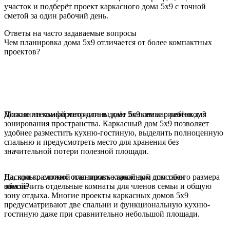
участок и подберёт проект каркасного дома 5х9 с точной
сметой за один рабочий день.
Ответы на часто задаваемые вопросы
Чем планировка дома 5х9 отличается от более компактных
проектов?
Дополнительный метр длины даёт больше вариантов для
Можно ли комфортно жить в доме 5х9 семье с ребёнком?
зонирования пространства. Каркасный дом 5х9 позволяет
удобнее разместить кухню-гостиную, выделить полноценную
спальню и предусмотреть место для хранения без
значительной потери полезной площади.
Да, при грамотной планировке такой дом способен
Насколько сложно отапливать каркасный дом такого размера
обеспечить отдельные комнаты для членов семьи и общую
зимой?
зону отдыха. Многие проекты каркасных домов 5х9
предусматривают две спальни и функциональную кухню-
гостиную даже при сравнительно небольшой площади.