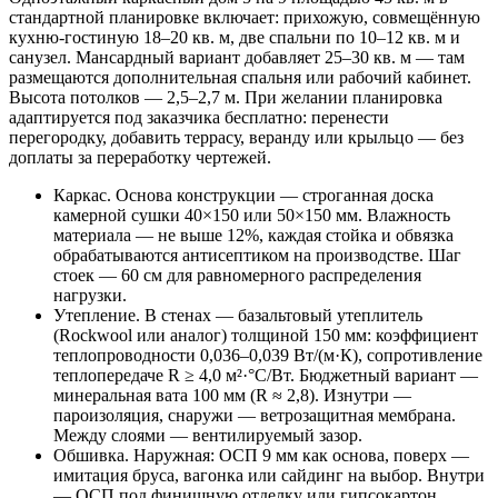
стандартной планировке включает: прихожую, совмещённую
кухню-гостиную 18–20 кв. м, две спальни по 10–12 кв. м и
санузел. Мансардный вариант добавляет 25–30 кв. м — там
размещаются дополнительная спальня или рабочий кабинет.
Высота потолков — 2,5–2,7 м. При желании планировка
адаптируется под заказчика бесплатно: перенести
перегородку, добавить террасу, веранду или крыльцо — без
доплаты за переработку чертежей.
Каркас. Основа конструкции — строганная доска
камерной сушки 40×150 или 50×150 мм. Влажность
материала — не выше 12%, каждая стойка и обвязка
обрабатываются антисептиком на производстве. Шаг
стоек — 60 см для равномерного распределения
нагрузки.
Утепление. В стенах — базальтовый утеплитель
(Rockwool или аналог) толщиной 150 мм: коэффициент
теплопроводности 0,036–0,039 Вт/(м·К), сопротивление
теплопередаче R ≥ 4,0 м²·°С/Вт. Бюджетный вариант —
минеральная вата 100 мм (R ≈ 2,8). Изнутри —
пароизоляция, снаружи — ветрозащитная мембрана.
Между слоями — вентилируемый зазор.
Обшивка. Наружная: ОСП 9 мм как основа, поверх —
имитация бруса, вагонка или сайдинг на выбор. Внутри
— ОСП под финишную отделку или гипсокартон.