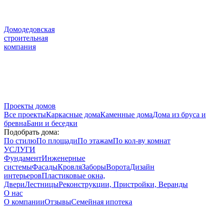
Домодедовская
строительная
компания
Проекты домов
Все проекты
Каркасные дома
Каменные дома
Дома из бруса и
бревна
Бани и беседки
Подобрать дома:
По стилю
По площади
По этажам
По кол-ву комнат
УСЛУГИ
Фундамент
Инженерные
системы
Фасады
Кровля
Заборы
Ворота
Дизайн
интерьеров
Пластиковые окна,
Двери
Лестницы
Реконструкции, Пристройки, Веранды
О нас
О компании
Отзывы
Семейная ипотека