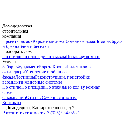
Домодедовская
строительная
компания
Проекты домов
Каркасные дома
Каменные дома
Дома из бруса
и бревна
Бани и беседки
Подобрать дома
По стилю
По площади
По этажам
По кол-ву комнат
Услуги
Заборы
Фундамент
Ворота
Кровля
Пластиковые
окна, двери
Утепление и обшивка
фасада
Лестницы
Реконструкции, пристройки,
веранды
Инженерные системы
По стилю
По площади
По этажам
По кол-ву комнат
О нас
О компании
Отзывы
Семейная ипотека
Контакты
г. Домодедово, Каширское шоссе, д.7
Рассчитать стоимость
+7 (925) 934-02-21