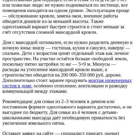
или пожилые люди: не нужно подниматься по лестнице, все
помещения находятся на одном уровне. Эксплуатация проще
— обслуживание кровли, замена окон, внешние работы
обходятся дешевле из-за меньшей высоты. Также
одноэтажный вариант быстрее строится и стоит меньше за
счёт отсутствия сложной мансардной кровли.
Дом с мансардой оптимален, если нужно разделить дневную и
ночную зоны: внизу — гостиная, кухня и санузел, наверху —
спальни. Дети с возрастом ценят отдельный этаж как личное
пространство. На участке остаётся больше свободной земли,
поскольку пятно застройки то же — 5×9 м. Минусы —
расходы на утепление мансардной кровли выше, а
строительство обходится на 200 000–350 000 руб. дороже.
Дополнительно стоит заранее продумать
монтаж инженерных
систем в доме
, особенно отопление, вентиляцию и разводку
коммуникаций между этажами.
Рекомендация: для семьи из 2–3 человек в дачном или
постоянном формате одноэтажного варианта достаточно, и он
выгоднее по бюджету. Для семьи из 4 человек с детьми-
школьниками мансарда даёт необходимую приватность без
увеличения земельного пятна.
Оставьте заявку на сайте — специалист приедет, оценит