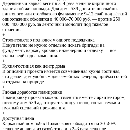
Деревянный каркас весит в 3–4 раза меньше кирпичного
здания той же площади. Для дома 5×9 достаточно свайно-
винтового или столбчатого фундамента: 9–12 свай под лёгкий
одноэтажник обходятся в 40 000–70 000 руб. — против 250
000–400 000 руб. за ленточный монолит под тяжёлое
строение.
+
Строительство под ключ у одного подрядчика
Покупателю не нужно отдельно искать бригады на
фундамент, каркас, кровлю, инженерию и отделку — все
этапы ведёт одна компания.
+
Кухня-гостиная как центр дома
В описании проекта имеется совмещённая кухня-гостиная,
что делает дом удобным для семейных вечеров, приёма гостей
и отдыха на природе.
+
Гибкая доработка планировки
Планировку проекта можно изменить вместе с архитектором,
поэтому дом 5×9 адаптируется под участок, состав семьи и
нужный сценарий проживания.
+
Доступная цена
Каркасный дом 5х9 в Подмосковье обходится на 30–40%
дешевле аналога из газобетона и в 2–3 раза дешевле