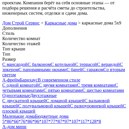
проектам. Компания берёт на себя основные этапы — от
подбора решения и расчёта сметы до строительства,
инженерных систем, отделки и сдачи дома.
Дом Строй Сервис
>
Каркасные дома
>
каркасные дома 5х9
Дополнения
Стиль
Количество комнат
Количество этажей
Тип крыши
Тип
Размер
С мансардой
С балконом
С котельной
С террасой
С верандой
С
эркером
С панорамными окнами
С баней
С гаражом
Со вторым
светом
А-фрейм
Барнхаус
В современном стиле
С одной комнатой
С двумя комнатами
С тремя комнатами
С
четырьмя комнатами
С пятью комнатами
С шестью комнатами
Одноэтажные
Двухэтажные
С двускатной крышей
С ломаной крышей
С вальмовой
крышей
С полувальмовой крышей
С разноуровневой крышей
С
плоской крышей
Маленькие дома
Бюджетные дома
5*8
6*6
6*7
6*8
6*9
6*10
7*7
7*8
7*9
7*10
7*11
7*12
8*8
А-дом мини