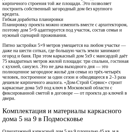
кирпичного строения той же площади. Это позволяет
построить собственный загородный дом без крупного
кредита.
Гибкая доработка планировки
Планировку проекта можно изменить вместе с архитектором,
поэтому дом 5×9 адаптируется под участок, состав семьи и
нужный сценарий проживания.
Пятно застройки 5×9 метров умещается на любом участке —
даже на шести сотках, где большую часть земли занимают
огород и баня. При этом каркасный дом 5х9 с мансардой даёт
75 квадратных метров жилой площади: три спальни, гостиная
с кухней, санузел. Это не дача выходного дня — это
полноценное загородное жильё для семьи из трёх-четырёх
человек, построенное за один сезон и обходящееся в 2–3 раза
дешевле кирпичного аналога. «Дом-Строй Сервис» строит
каркасные дома 5х9 под ключ в Московской области с
фиксированной сметой в договоре — от проекта до ключей в
двери.
Комплектация и материалы каркасного
дома 5 на 9 в Подмосковье
Одноэтажный каркасный дом 5 на 9 площадью 45 кв. м в