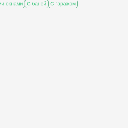
и окнами
С баней
С гаражом