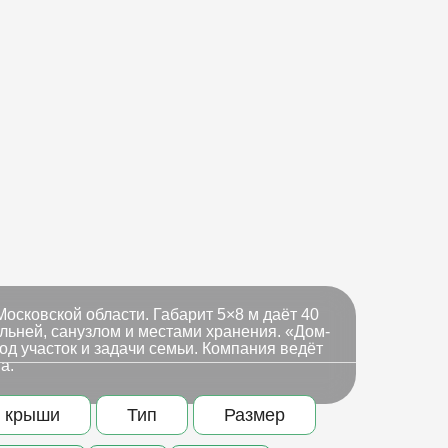
осковской области. Габарит 5×8 м даёт 40
альней, санузлом и местами хранения. «Дом-
д участок и задачи семьи. Компания ведёт
а.
 крыши
Тип
Размер