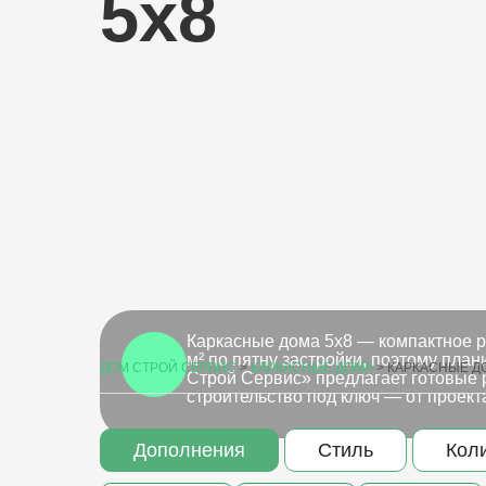
5х8
Каркасные дома 5х8 — компактное ре
м² по пятну застройки, поэтому пла
ДОМ СТРОЙ СЕРВИС
>
КАРКАСНЫЕ ДОМА
>
КАРКАСНЫЕ Д
Строй Сервис» предлагает готовые 
строительство под ключ — от проект
Дополнения
Стиль
Кол