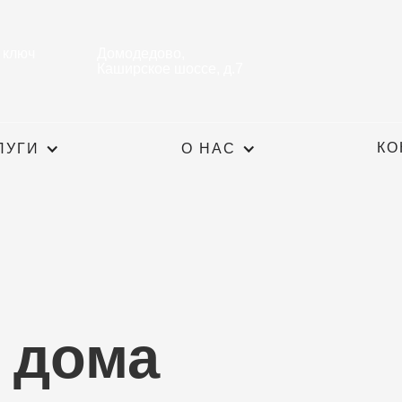
 ключ
Домодедово,
Каширское шоссе, д.7
КО
ЛУГИ
О НАС
 дома