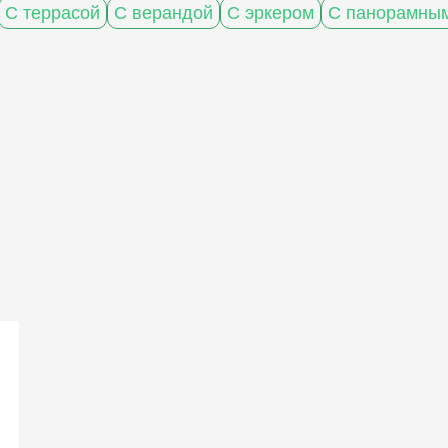
С террасой
С верандой
С эркером
С панорамным