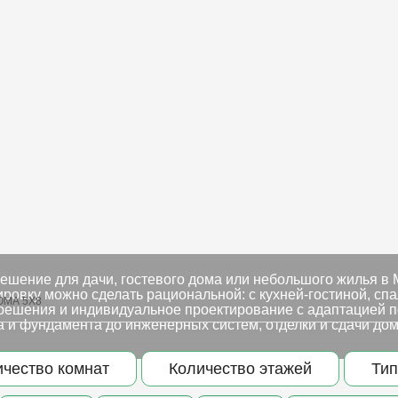
шение для дачи, гостевого дома или небольшого жилья в М
нировку можно сделать рациональной: с кухней-гостиной, сп
ОМА 5Х8
решения и индивидуальное проектирование с адаптацией по
а и фундамента до инженерных систем, отделки и сдачи дом
ичество комнат
Количество этажей
Тип