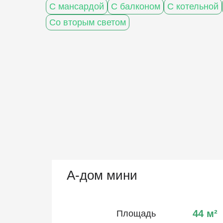
С мансардой
С балконом
С котельной
Со вторым светом
А-дом мини
44
м²
Площадь