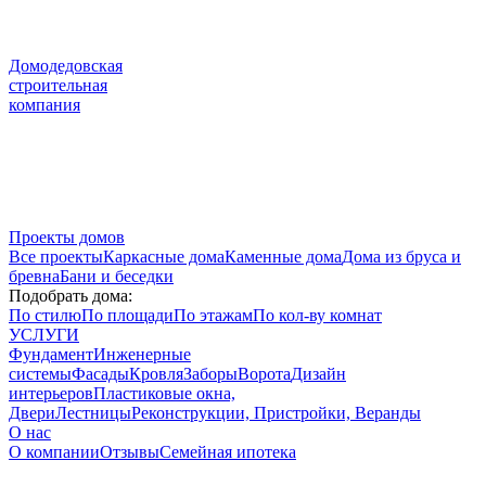
Домодедовская
строительная
компания
Проекты домов
Все проекты
Каркасные дома
Каменные дома
Дома из бруса и
бревна
Бани и беседки
Подобрать дома:
По стилю
По площади
По этажам
По кол-ву комнат
УСЛУГИ
Фундамент
Инженерные
системы
Фасады
Кровля
Заборы
Ворота
Дизайн
интерьеров
Пластиковые окна,
Двери
Лестницы
Реконструкции, Пристройки, Веранды
О нас
О компании
Отзывы
Семейная ипотека