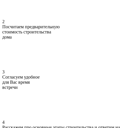
2
Посчитаем предварительную
стоимость
строительства
дома
3
Согласуем
удобное
для Вас
время
встречи
4
Расскажем про основные этапы строительства
и ответим на