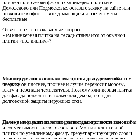
или вентилируемый фасад из клинкерной плитки в
Домодедово или Подмосковье, оставьте заявку на сайте или
позвоните в офис — выезд замерщика и расчёт сметы
бесплатные.
Ответы на часто задаваемые вопросы
Чем клинкерная плитка на фасаде отличается от обычной
плитки «под кирпич»?
Клинкер делают из глины с высокотемпературным обжигом,
Можно ли использовать клинкер, если дом уже утеплён
поэтому он плотнее, прочнее и лучше переносит морозы,
снаружи?
влагу и перепады температуры. Поэтому клинкерная плитка
для фасада подходит не только для декора, но и для
долговечной защиты наружных стен.
Да, но важно учитывать тип утеплителя, прочность основания
Почему на фасадах из клинкера иногда появляются высолы?
и совместимость клеевых составов. Монтаж клинкерной
плитки по утеплённому фасаду требует армирующего слоя и
правильного распределения нагрузки, иначе со временем