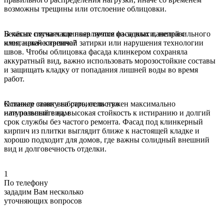
возможны трещины или отслоение облицовки.
Белёсые пятна чаще появляются из-за влаги, неправильного
В каких случаях клинкер лучше фасадных панелей с
клея, некачественной затирки или нарушения технологии
имитацией кирпича?
швов. Чтобы облицовка фасада клинкером сохраняла
аккуратный вид, важно использовать морозостойкие составы
и защищать кладку от попадания лишней воды во время
работ.
Клинкер стоит выбрать, если нужен максимально
Оставьте заявку на строительство
натуральный вид, высокая стойкость к истиранию и долгий
или позвоните нам
срок службы без частого ремонта. Фасад под клинкерный
кирпич из плитки выглядит ближе к настоящей кладке и
хорошо подходит для домов, где важны солидный внешний
вид и долговечность отделки.
1
По телефону
зададим Вам несколько
уточняющих
вопросов