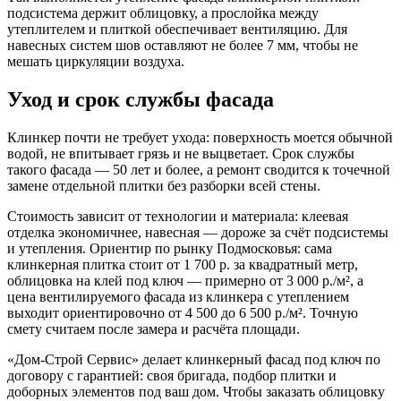
подсистема держит облицовку, а прослойка между
утеплителем и плиткой обеспечивает вентиляцию. Для
навесных систем шов оставляют не более 7 мм, чтобы не
мешать циркуляции воздуха.
Уход и срок службы фасада
Клинкер почти не требует ухода: поверхность моется обычной
водой, не впитывает грязь и не выцветает. Срок службы
такого фасада — 50 лет и более, а ремонт сводится к точечной
замене отдельной плитки без разборки всей стены.
Стоимость зависит от технологии и материала: клеевая
отделка экономичнее, навесная — дороже за счёт подсистемы
и утепления. Ориентир по рынку Подмосковья: сама
клинкерная плитка стоит от 1 700 р. за квадратный метр,
облицовка на клей под ключ — примерно от 3 000 р./м², а
цена вентилируемого фасада из клинкера с утеплением
выходит ориентировочно от 4 500 до 6 500 р./м². Точную
смету считаем после замера и расчёта площади.
«Дом-Строй Сервис» делает клинкерный фасад под ключ по
договору с гарантией: своя бригада, подбор плитки и
доборных элементов под ваш дом. Чтобы заказать облицовку