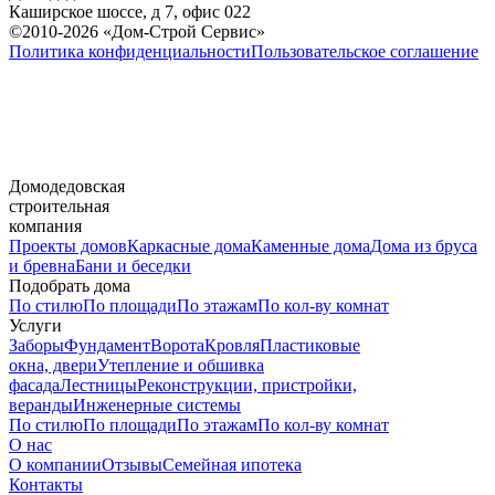
Каширское шоссе, д 7, офис 022
©2010-2026 «Дом-Строй Сервис»
Политика конфиденциальности
Пользовательское соглашение
Домодедовская
строительная
компания
Проекты домов
Каркасные дома
Каменные дома
Дома из бруса
и бревна
Бани и беседки
Подобрать дома
По стилю
По площади
По этажам
По кол-ву комнат
Услуги
Заборы
Фундамент
Ворота
Кровля
Пластиковые
окна, двери
Утепление и обшивка
фасада
Лестницы
Реконструкции, пристройки,
веранды
Инженерные системы
По стилю
По площади
По этажам
По кол-ву комнат
О нас
О компании
Отзывы
Семейная ипотека
Контакты