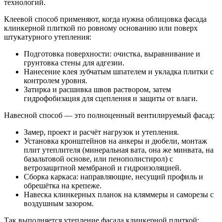
технологий.
Клеевой способ применяют, когда нужна облицовка фасада
клинкерной плиткой по ровному основанию или поверх
штукатурного утепления:
Подготовка поверхности: очистка, выравнивание и
грунтовка стены для адгезии.
Нанесение клея зубчатым шпателем и укладка плитки с
контролем уровня.
Затирка и расшивка швов раствором, затем
гидрофобизация для сцепления и защиты от влаги.
Навесной способ — это полноценный вентилируемый фасад:
Замер, проект и расчёт нагрузок и утепления.
Установка кронштейнов на анкеры и дюбели, монтаж
плит утеплителя (минеральная вата, она же минвата, на
базальтовой основе, или пенополистирол) с
ветрозащитной мембраной и гидроизоляцией.
Сборка каркаса: направляющие, несущий профиль и
обрешётка на крепеже.
Навеска клинкерных планок на кляммеры и саморезы с
воздушным зазором.
Так выполняется утепление фасада клинкерной плиткой: