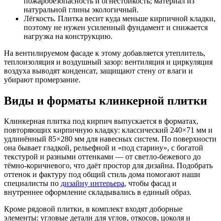
пожаробезопасность и огнестойкость; материал из
натуральной глины экологичный.
Лёгкость. Плитка весит куда меньше кирпичной кладки,
поэтому не нужен усиленный фундамент и снижается
нагрузка на конструкцию.
На вентилируемом фасаде к этому добавляется утеплитель,
теплоизоляция и воздушный зазор: вентиляция и циркуляция
воздуха выводят конденсат, защищают стену от влаги и
убирают промерзание.
Виды и форматы клинкерной плитки
Клинкерная плитка под кирпич выпускается в форматах,
повторяющих кирпичную кладку: классический 240×71 мм и
удлинённый 85×280 мм для навесных систем. По поверхности
она бывает гладкой, рельефной и «под старину», с богатой
текстурой и разными оттенками — от светло-бежевого до
тёмно-коричневого, что даёт простор для дизайна. Подобрать
оттенок и фактуру под общий стиль дома помогают наши
специалисты по
дизайну интерьера
, чтобы фасад и
внутреннее оформление складывались в единый образ.
Кроме рядовой плитки, в комплект входят доборные
элементы: угловые детали для углов, откосов, цоколя и