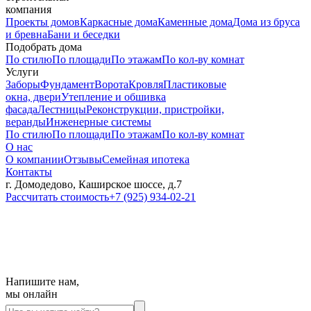
компания
Проекты домов
Каркасные дома
Каменные дома
Дома из бруса
и бревна
Бани и беседки
Подобрать дома
По стилю
По площади
По этажам
По кол-ву комнат
Услуги
Заборы
Фундамент
Ворота
Кровля
Пластиковые
окна, двери
Утепление и обшивка
фасада
Лестницы
Реконструкции, пристройки,
веранды
Инженерные системы
По стилю
По площади
По этажам
По кол-ву комнат
О нас
О компании
Отзывы
Семейная ипотека
Контакты
г. Домодедово, Каширское шоссе, д.7
Рассчитать стоимость
+7 (925) 934-02-21
Напишите нам,
мы онлайн