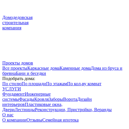
Домодедовская
строительная
компания
Проекты домов
Все проекты
Каркасные дома
Каменные дома
Дома из бруса и
бревна
Бани и беседки
Подобрать дома:
По стилю
По площади
По этажам
По кол-ву комнат
УСЛУГИ
Фундамент
Инженерные
системы
Фасады
Кровля
Заборы
Ворота
Дизайн
интерьеров
Пластиковые окна,
Двери
Лестницы
Реконструкции, Пристройки, Веранды
О нас
О компании
Отзывы
Семейная ипотека