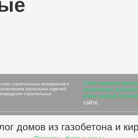
ные
Собственное произ
стики строительных материалов и
сочетанием нескольких изделий,
позволяют реализо
 возведении строительных
ключ любой сложно
сайте.
лог домов из газобетона и ки