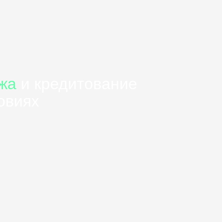
жа
и кредитование
овиях