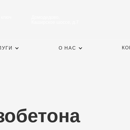
 ключ
Домодедово,
Каширское шоссе, д.7
КО
ЛУГИ
О НАС
зобетона