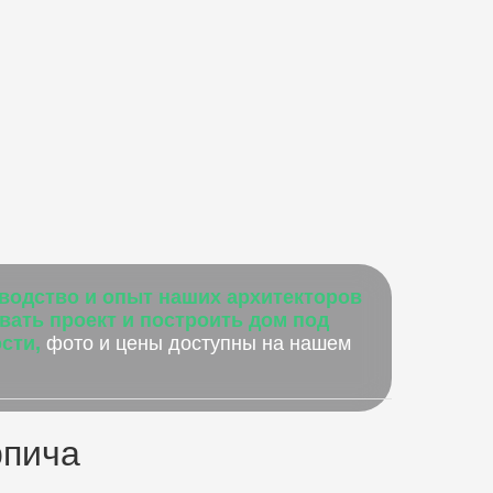
водство и опыт наших архитекторов
вать проект и построить дом под
сти,
фото и цены доступны на нашем
рпича