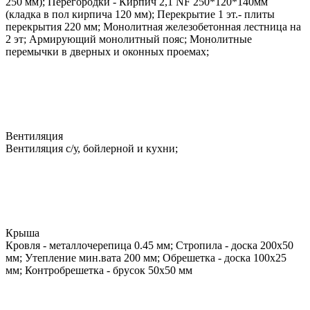
250 мм); Перегородки - Кирпич 2,1 NF 250*120*140мм
(кладка в пол кирпича 120 мм); Перекрытие 1 эт.- плиты
перекрытия 220 мм; Монолитная железобетонная лестница на
2 эт; Армирующий монолитный пояс; Монолитные
перемычки в дверных и оконных проемах;
Вентиляция
Вентиляция с/у, бойлерной и кухни;
Крыша
Кровля - металлочерепица 0.45 мм; Стропила - доска 200х50
мм; Утепление мин.вата 200 мм; Обрешетка - доска 100х25
мм; Контробрешетка - брусок 50х50 мм