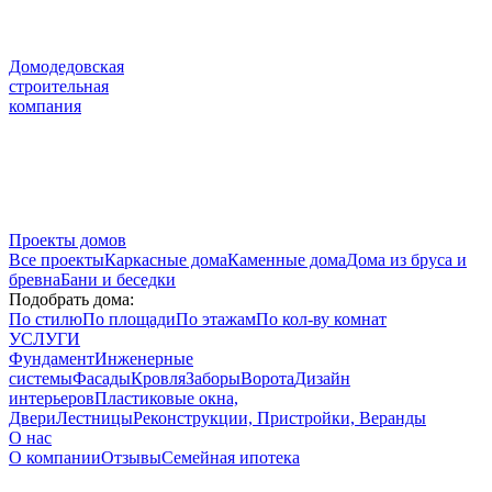
Домодедовская
строительная
компания
Проекты домов
Все проекты
Каркасные дома
Каменные дома
Дома из бруса и
бревна
Бани и беседки
Подобрать дома:
По стилю
По площади
По этажам
По кол-ву комнат
УСЛУГИ
Фундамент
Инженерные
системы
Фасады
Кровля
Заборы
Ворота
Дизайн
интерьеров
Пластиковые окна,
Двери
Лестницы
Реконструкции, Пристройки, Веранды
О нас
О компании
Отзывы
Семейная ипотека