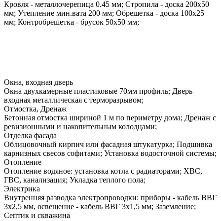
Кровля - металлочерепица 0.45 мм; Стропила - доска 200х50
мм; Утепление мин.вата 200 мм; Обрешетка - доска 100х25
мм; Контробрешетка - брусок 50х50 мм;
Окна, входная дверь
Окна двухкамерные пластиковые 70мм профиль; Дверь
входная металлическая с терморазрывом;
Отмостка, Дренаж
Бетонная отмостка шириной 1 м по периметру дома; Дренаж с
ревизионными и накопительным колодцами;
Отделка фасада
Облицовочный кирпич или фасадная штукатурка; Подшивка
карнизных свесов софитами; Установка водосточной системы;
Отопление
Отопление водяное: установка котла с радиаторами; ХВС,
ГВС, канализация; Укладка теплого пола;
Электрика
Внутренняя разводка электропроводки: приборы - кабель ВВГ
3х2,5 мм, освещение - кабель ВВГ 3х1,5 мм; Заземление;
Септик и скважина