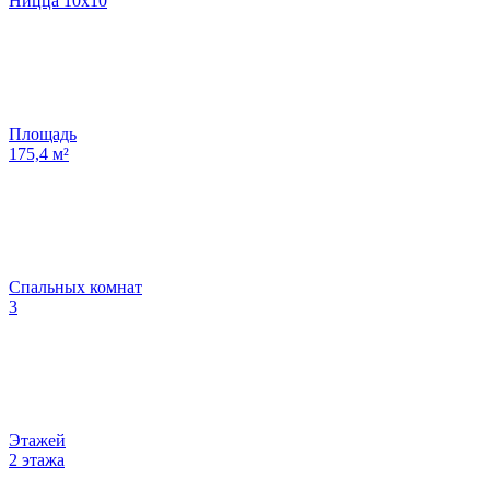
Ницца 10х10
Площадь
175,4
м²
Спальных комнат
3
Этажей
2 этажа