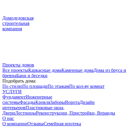
Домодедовская
строительная
компания
Проекты домов
Все проекты
Каркасные дома
Каменные дома
Дома из бруса и
бревна
Бани и беседки
Подобрать дома:
По стилю
По площади
По этажам
По кол-ву комнат
УСЛУГИ
Фундамент
Инженерные
системы
Фасады
Кровля
Заборы
Ворота
Дизайн
интерьеров
Пластиковые окна,
Двери
Лестницы
Реконструкции, Пристройки, Веранды
О нас
О компании
Отзывы
Семейная ипотека