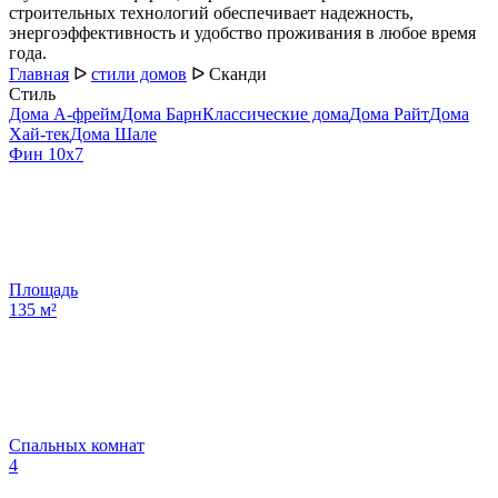
строительных технологий обеспечивает надежность,
энергоэффективность и удобство проживания в любое время
года.
Главная
ᐅ
стили домов
ᐅ
Сканди
Стиль
Дома А-фрейм
Дома Барн
Классические дома
Дома Райт
Дома
Хай-тек
Дома Шале
Фин 10х7
Площадь
135
м²
Спальных комнат
4