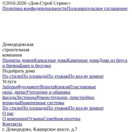
©2010-2026 «Дом-Строй Сервис»
Политика конфиденциальности
Пользовательское соглашение
Домодедовская
строительная
компания
Проекты домов
Каркасные дома
Каменные дома
Дома из бруса
и бревна
Бани и беседки
Подобрать дома
По стилю
По площади
По этажам
По кол-ву комнат
Услуги
Заборы
Фундамент
Ворота
Кровля
Пластиковые
окна, двери
Утепление и обшивка
фасада
Лестницы
Реконструкции, пристройки,
веранды
Инженерные системы
По стилю
По площади
По этажам
По кол-ву комнат
О нас
О компании
Отзывы
Семейная ипотека
Контакты
г. Домодедово, Каширское шоссе, д.7