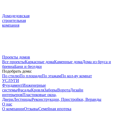
Домодедовская
строительная
компания
Проекты домов
Все проекты
Каркасные дома
Каменные дома
Дома из бруса и
бревна
Бани и беседки
Подобрать дома:
По стилю
По площади
По этажам
По кол-ву комнат
УСЛУГИ
Фундамент
Инженерные
системы
Фасады
Кровля
Заборы
Ворота
Дизайн
интерьеров
Пластиковые окна,
Двери
Лестницы
Реконструкции, Пристройки, Веранды
О нас
О компании
Отзывы
Семейная ипотека