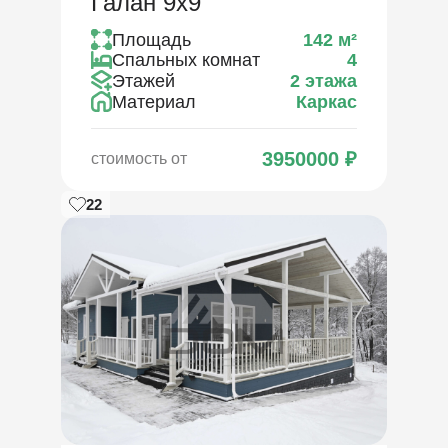
Галан 9х9
Площадь
142
м²
Спальных комнат
4
Этажей
2 этажа
Материал
Каркас
3950000
₽
стоимость от
22