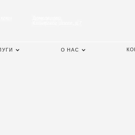
 ключ
Домодедово,
Каширское шоссе, д.7
КО
ЛУГИ
О НАС