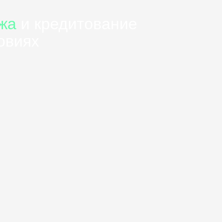
жа
и кредитование
овиях