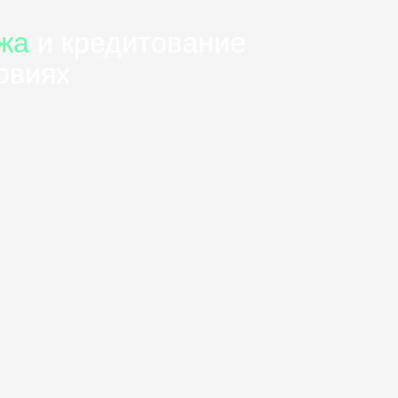
жа
и кредитование
овиях