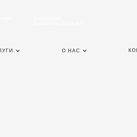
 ключ
Домодедово,
Каширское шоссе, д.7
КО
ЛУГИ
О НАС